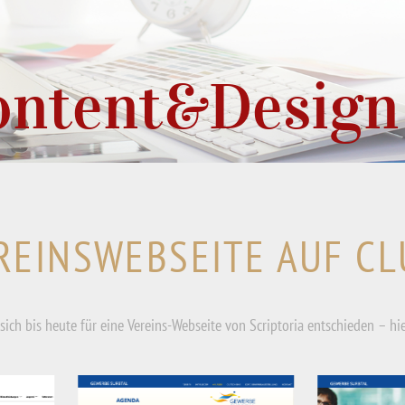
Content&Design
REINSWEBSEITE AUF C
sich bis heute für eine Vereins-Webseite von Scriptoria entschieden – hie