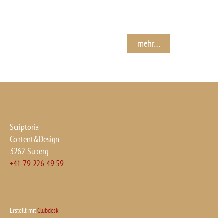
mehr…
Scriptoria
Content&Design
3262 Suberg
+41 79 226 49 59
Erstellt mit
Clubdesk