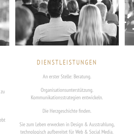
DIENSTLEISTUNGEN
An erster Stelle: Beratung.
Organisationsunterstützung.
 zu
Kommunikationsstrategien entwickeln.
Die Herzgeschichte finden.
ebt
Sie zum Leben erwecken in Design & Ausstrahlung,
technologisch aufbereitet für Web & Social Media.